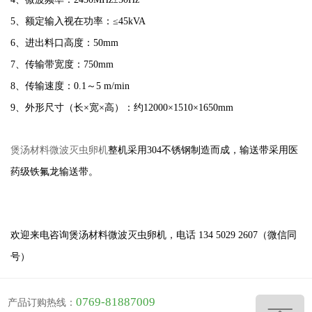
5、额定输入视在功率：≤45kVA
6、进出料口高度：50mm
7、传输带宽度：750mm
8、传输速度：0.1～5 m/min
9、外形尺寸（长×宽×高）：约12000×1510×1650mm
煲汤材料微波灭虫卵机
整机采用
304不锈钢制造而成，输送带采用医
药级铁氟龙输送带。
欢迎来电咨询
煲汤材料微波灭虫卵机
，电话 134 5029 2607（微信同
号）
0769-81887009
产品订购热线：