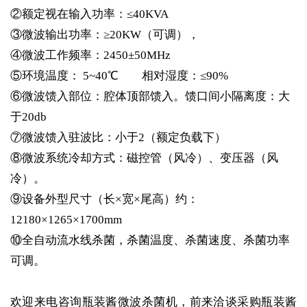
②额定视在输入功率：≤40KVA
③微波输出功率：≥20KW（可调），
④微波工作频率：2450±50MHz
⑤环境温度： 5~40℃ 相对湿度：≤90%
⑥微波馈入部位：腔体顶部馈入。馈口间小隔离度：大
于20db
⑦微波馈入驻波比：小于2（额定负载下）
⑧微波系统冷却方式：磁控管（风冷）、变压器（风
冷）。
⑨设备外型尺寸（长×宽×尾高）约：
12180×1265×1700mm
⑩全自动流水线杀菌，杀菌温度、杀菌速度、杀菌功率
可调。
欢迎来电咨询瓶装酱微波杀菌机，前来洽谈采购瓶装酱