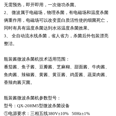
无需预热，即开即用，一次做功杀菌。
2、
微波属于电磁场，物理杀菌，有电磁场和温度杀菌
俩重作用，电磁场可以改变蛋白质活性使的细菌死亡，
同时有具有温度杀菌达到水浴温度杀菌效果。
3、
全自动流水线杀菌，省人省力，杀菌后外包装漂亮
整洁。
瓶装酱微波杀菌机
技术适用范围：
番茄酱、鱼子酱、豆瓣酱、芝麻糊、甜面酱、牛肉酱、
鱼肉酱、辣椒酱、黄酱、黄豆酱、鸡蛋酱、蔬菜肉酱、
香辣肉酱灭菌。
瓶装酱微波杀菌机参数型号：
型号：QX-20HM5型微波杀菌设备
①电源要求：三相五线380V±10% 50Hz±1%