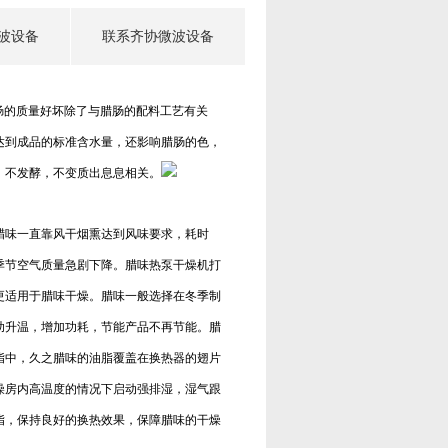
波设备
联系齐协微波设备
腊肠的质量好坏除了与腊肠的配料工艺有关
达到成品的标准含水量，还影响腊肠的色，
，不发酵，不变质出息息相关。
腊味一直靠风干烟熏达到风味要求，耗时
季节空气质量急剧下降。腊味热泵干燥机打
更适用于腊味干燥。腊味一般选择在冬季制
助升温，增加功耗，节能产品不再节能。腊
脂中，久之腊味的油脂覆盖在换热器的翅片
燥房内高温度的情况下启动强排湿，湿气跟
脂，保持良好的换热效果，保障腊味的干燥