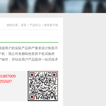
您的位置：
首页
>
产品中心
>
热泵烘干机
根据用户的实际产品和产量来设计制造不
干机，我公司有腊味热泵烘干机试验样
产操作，并结合用户产品提供一站式技术
81887009
292607