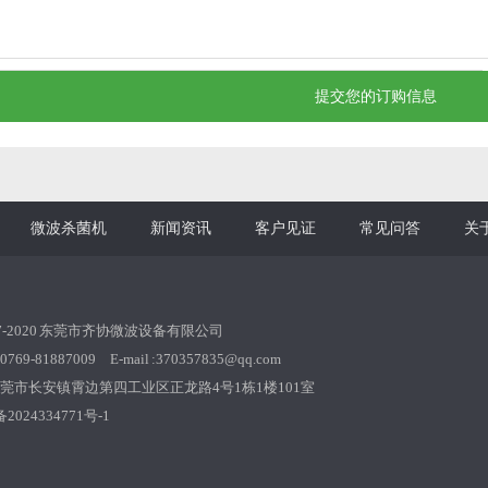
微波杀菌机
新闻资讯
客户见证
常见问答
关
17-2020 东莞市齐协微波设备有限公司
-81887009 E-mail :370357835@qq.com
莞市长安镇霄边第四工业区正龙路4号1栋1楼101室
2024334771号-1