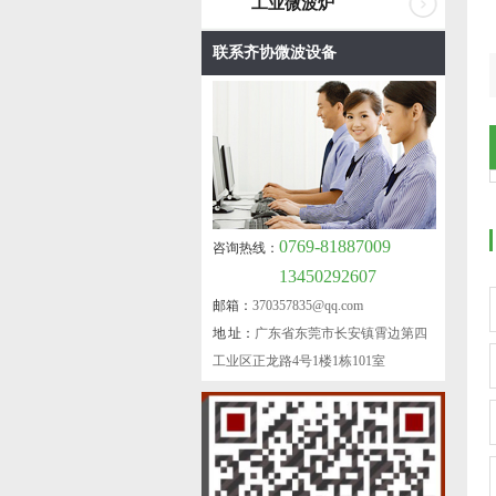
工业微波炉
联系齐协微波设备
0769-81887009
咨询热线：
13450292607
邮箱：
370357835@qq.com
地 址：
广东省东莞市长安镇霄边第四
工业区正龙路4号1楼1栋101室