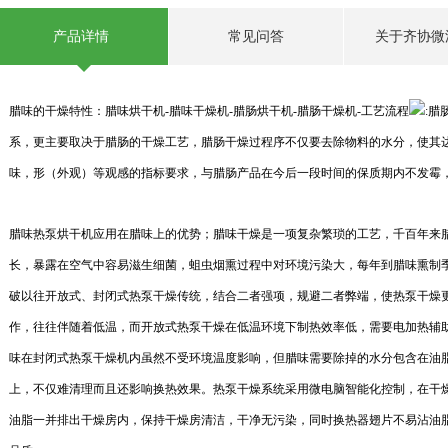
产品详情
常见问答
关于齐协微
腊味的干燥特性：腊味烘干机-腊味干燥机-腊肠烘干机-腊肠干燥机-工艺流程
:
系，更主要取决于腊肠的干燥工艺，腊肠干燥过程序不仅要去除物料的水分，使其
味，形（外观）等观感的指标要求，与腊肠产品在今后一段时间的保质期内不发霉
腊味热泵烘干机
应用在腊味上的优势；腊味干燥是一项复杂繁琐的工艺，千百年来
长，暴露在空气中容易滋生细菌，蛆虫烟熏过程中对环境污染大，每年到腊味熏制
破以往开放式、封闭式热泵干燥传统，结合二者强项，规避二者弊端，使热泵干燥
作，往往伴随着低温，而开放式热泵干燥在低温环境下制热效率低，需要电加热辅
味在封闭式热泵干燥机内虽然不受环境温度影响，但腊味需要除掉的水分包含在油
上，不仅难清理而且还影响换热效果。热泵干燥系统采用微电脑智能化控制，在干
油脂一并排出干燥房内，保持干燥房清洁，干净无污染，同时换热器翅片不易沾油